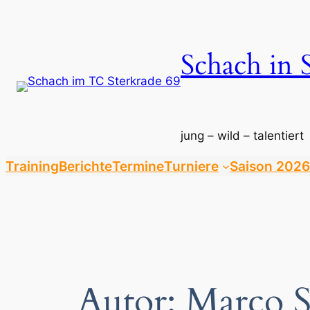
Zum
Inhalt
springen
Schach in 
jung – wild – talentiert
Training
Berichte
Termine
Turniere
Saison 2026
Autor:
Marco 