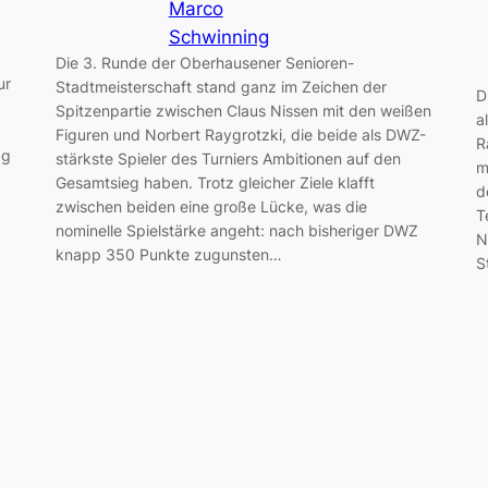
Marco
Schwinning
Die 3. Runde der Oberhausener Senioren-
ur
Stadtmeisterschaft stand ganz im Zeichen der
D
Spitzenpartie zwischen Claus Nissen mit den weißen
a
Figuren und Norbert Raygrotzki, die beide als DWZ-
R
ag
stärkste Spieler des Turniers Ambitionen auf den
m
Gesamtsieg haben. Trotz gleicher Ziele klafft
d
zwischen beiden eine große Lücke, was die
T
nominelle Spielstärke angeht: nach bisheriger DWZ
N
knapp 350 Punkte zugunsten…
S