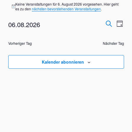
Veranstaltungen
Keine Veranstaltungen für 6. August 2026 vorgesehen. Hier geht
für
Hinweis
es zu den
nächsten bevorstehenden Veranstaltungen
.
6.
Verans
Vera
06.08.2026
Tag
Ansi
August
Suche
Suche
Datum
Nav
wählen.
2026
und
Vorheriger Tag
Nächster Tag
Ansich
Kalender abonnieren
Naviga