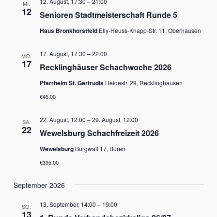
12. August, 17:30
–
21:00
MI.
Ansich
12
Senioren Stadtmeisterschaft Runde 5
Naviga
Haus Bronkhorstfeld
Elly-Heuss-Knapp-Str. 11, Oberhausen
17. August, 17:30
–
22:00
MO.
17
Recklinghäuser Schachwoche 2026
Pfarrheim St. Gertrudis
Heidestr. 29, Recklinghausen
€45,00
22. August, 12:00
–
29. August, 12:00
SA.
22
Wewelsburg Schachfreizeit 2026
Wewelsburg
Burgwall 17, Büren
€395,00
September 2026
13. September, 14:00
–
19:00
SO.
13