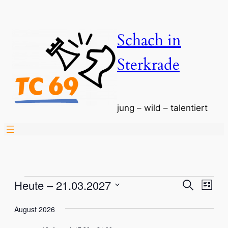
Schach in
Sterkrade
jung – wild – talentiert
Veranstaltungen
Verans
Vera
Heute
 – 
21.03.2027
Suche
Liste
Ansi
Datum
Suche
Nav
August 2026
wählen.
und