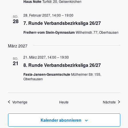
Haus Nolte
Turfstr. 20, Gelsenkirchen
28. Februar 2027, 14:00
–
19:00
SO.
28
7. Runde Verbandsbezirksliga 26/27
Freiherr-vom Stein-Gymnasium
Wilhelmstr. 77, Oberhausen
März 2027
21. März 2027, 14:00
–
19:00
SO.
21
8. Runde Verbandsbezirksliga 26/27
Fasia-Jansen-Gesamtschule
Mülheimer Str. 155,
Oberhausen
Veranstaltungen
Veranst
Vorherige
Heute
Nächste
Kalender abonnieren