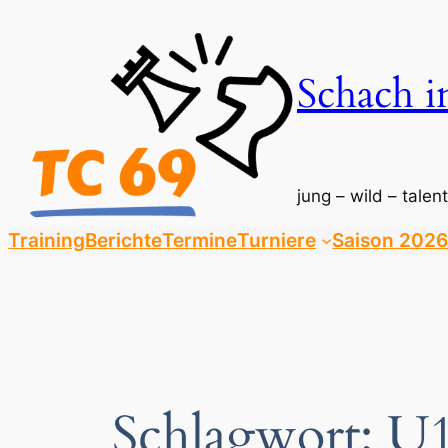
Zum
Inhalt
springen
Schach i
jung – wild – talent
Training
Berichte
Termine
Turniere
Saison 2026
Schlagwort:
U