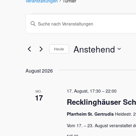
Veranstaltungen
Turnier
Veranstaltungen
Veranstaltungen
Bitte
Schlüsselwort
Suche
eingeben.
und
Suche
Anstehend
Heute
nach
Datum
Ansichten,
Veranstaltungen
wählen.
Schlüsselwort.
August 2026
Navigation
17. August, 17:30
–
22:00
MO.
17
Recklinghäuser Sc
Pfarrheim St. Gertrudis
Heidestr. 
Vom 17. – 23. August veranstaltet
€45,00