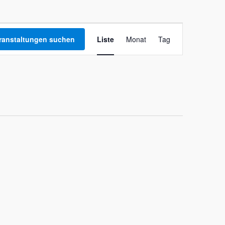
Veranstaltung
ranstaltungen suchen
Liste
Monat
Tag
Ansichten-
Navigation