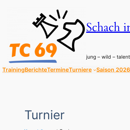
Schach i
jung – wild – talent
Training
Berichte
Termine
Turniere
Saison 2026
Turnier