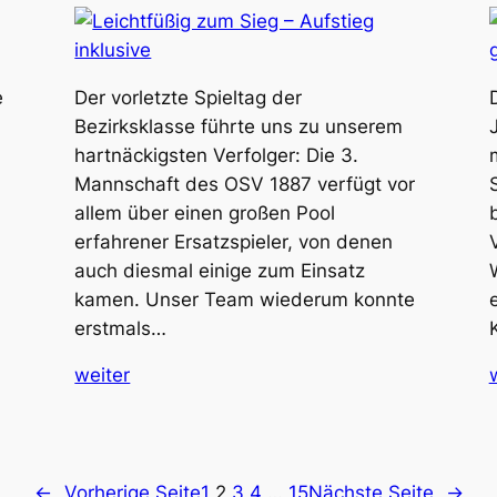
e
Der vorletzte Spieltag der
Bezirksklasse führte uns zu unserem
hartnäckigsten Verfolger: Die 3.
Mannschaft des OSV 1887 verfügt vor
allem über einen großen Pool
erfahrener Ersatzspieler, von denen
auch diesmal einige zum Einsatz
kamen. Unser Team wiederum konnte
erstmals…
weiter
←
Vorherige Seite
1
2
3
4
…
15
Nächste Seite
→