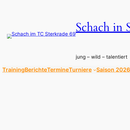
Zum
Inhalt
springen
Schach in 
jung – wild – talentiert
Training
Berichte
Termine
Turniere
Saison 2026