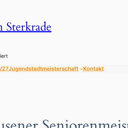
n Sterkrade
iert
/27
Jugendstadtmeisterschaft
Kontakt
sener Seniorenmeist