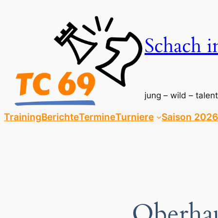
Zum
Inhalt
springen
Schach i
jung – wild – talent
Training
Berichte
Termine
Turniere
Saison 2026
Oberhau