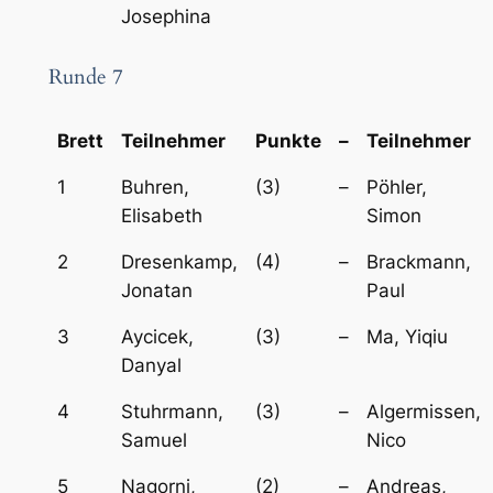
Josephina
Runde 7
Brett
Teilnehmer
Punkte
–
Teilnehmer
1
Buhren,
(3)
–
Pöhler,
Elisabeth
Simon
2
Dresenkamp,
(4)
–
Brackmann,
Jonatan
Paul
3
Aycicek,
(3)
–
Ma, Yiqiu
Danyal
4
Stuhrmann,
(3)
–
Algermissen,
Samuel
Nico
5
Nagorni,
(2)
–
Andreas,