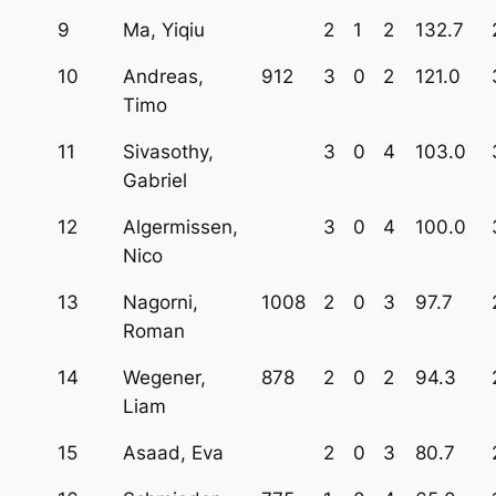
9
Ma, Yiqiu
2
1
2
132.7
10
Andreas,
912
3
0
2
121.0
Timo
11
Sivasothy,
3
0
4
103.0
Gabriel
12
Algermissen,
3
0
4
100.0
Nico
13
Nagorni,
1008
2
0
3
97.7
Roman
14
Wegener,
878
2
0
2
94.3
Liam
15
Asaad, Eva
2
0
3
80.7