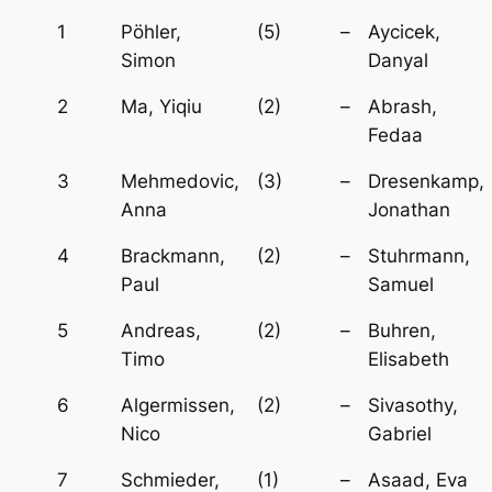
1
Pöhler,
(5)
–
Aycicek,
Simon
Danyal
2
Ma, Yiqiu
(2)
–
Abrash,
Fedaa
3
Mehmedovic,
(3)
–
Dresenkamp,
Anna
Jonathan
4
Brackmann,
(2)
–
Stuhrmann,
Paul
Samuel
5
Andreas,
(2)
–
Buhren,
Timo
Elisabeth
6
Algermissen,
(2)
–
Sivasothy,
Nico
Gabriel
7
Schmieder,
(1)
–
Asaad, Eva