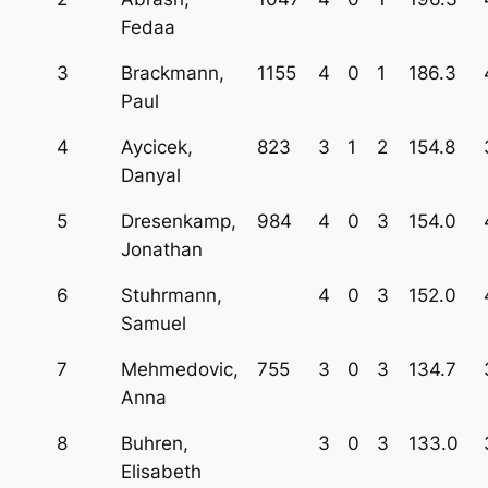
Fedaa
3
Brackmann,
1155
4
0
1
186.3
Paul
4
Aycicek,
823
3
1
2
154.8
Danyal
5
Dresenkamp,
984
4
0
3
154.0
Jonathan
6
Stuhrmann,
4
0
3
152.0
Samuel
7
Mehmedovic,
755
3
0
3
134.7
Anna
8
Buhren,
3
0
3
133.0
Elisabeth