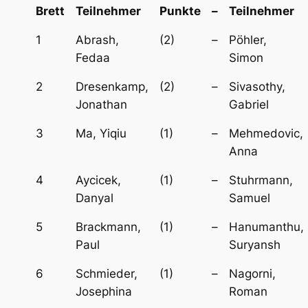
Brett
Teilnehmer
Punkte
–
Teilnehmer
1
Abrash,
(2)
–
Pöhler,
Fedaa
Simon
2
Dresenkamp,
(2)
–
Sivasothy,
Jonathan
Gabriel
3
Ma, Yiqiu
(1)
–
Mehmedovic,
Anna
4
Aycicek,
(1)
–
Stuhrmann,
Danyal
Samuel
5
Brackmann,
(1)
–
Hanumanthu,
Paul
Suryansh
6
Schmieder,
(1)
–
Nagorni,
Josephina
Roman