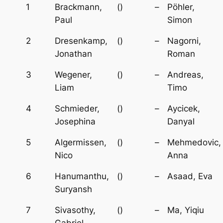
1
Brackmann,
()
–
Pöhler,
Paul
Simon
2
Dresenkamp,
()
–
Nagorni,
Jonathan
Roman
3
Wegener,
()
–
Andreas,
Liam
Timo
4
Schmieder,
()
–
Aycicek,
Josephina
Danyal
5
Algermissen,
()
–
Mehmedovic,
Nico
Anna
6
Hanumanthu,
()
–
Asaad, Eva
Suryansh
7
Sivasothy,
()
–
Ma, Yiqiu
Gabriel