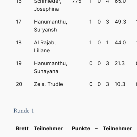
16
Schmieder,
775
1
0
4
65.0
Josephina
17
Hanumanthu,
1
0
3
49.3
Suryansh
18
Al Rajab,
1
0
1
44.0
Liliane
19
Hanumanthu,
0
0
3
21.3
Sunayana
20
Zels, Trudie
0
0
3
10.3
Runde 1
Brett
Teilnehmer
Punkte
–
Teilnehmer