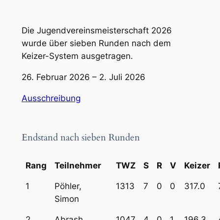
Die Jugendvereinsmeisterschaft 2026
wurde über sieben Runden nach dem
Keizer-System ausgetragen.
26. Februar 2026 – 2. Juli 2026
Ausschreibung
Endstand nach sieben Runden
Rang
Teilnehmer
TWZ
S
R
V
Keizer
1
Pöhler,
1313
7
0
0
317.0
Simon
2
Abrash,
1047
4
0
1
196.3